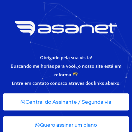
Obrigado pela sua visita!
Buscando melhorias para você, o nosso site está em
reforma.
Entre em contato conosco através dos links abaixo:
Central do Assinante / Segunda via
Quero assinar um plano